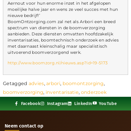
Aernout voor hun enorme inzet in het afgelopen
moeilijke halve jaar en wens ze veel succes met hun
nieuwe bedrijf!’
BoomOntzorging.com zal net als Arbori een breed
spectrum van diensten in de boomverzorging
aanbieden. Deze diensten omvatten hoofdzakelijk
inventarisaties, boomtechnisch onderzoek en advies
met daarnaast kleinschalig maar specialistisch
uitvoerend boomverzorgend werk.
http://www.boomzorg.nl/nieuws.asp?id=19-5173
Getagged
advies
,
arbori
,
boomontzorging
,
boomverzorging
,
inventarisatie
,
onderzoek
Facebook
Instagram
LinkedIn
YouTube
Neem contact op