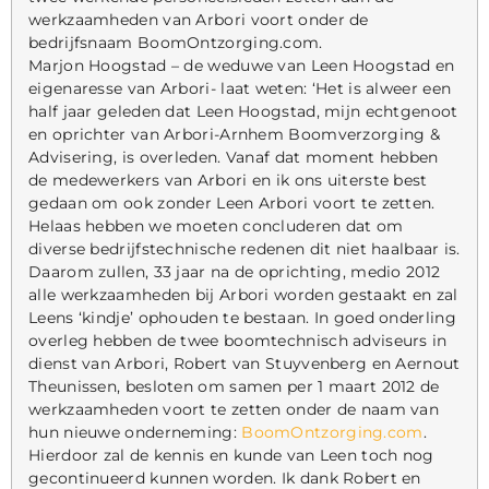
werkzaamheden van Arbori voort onder de
bedrijfsnaam BoomOntzorging.com.
Marjon Hoogstad – de weduwe van Leen Hoogstad en
eigenaresse van Arbori- laat weten: ‘Het is alweer een
half jaar geleden dat Leen Hoogstad, mijn echtgenoot
en oprichter van Arbori-Arnhem Boomverzorging &
Advisering, is overleden. Vanaf dat moment hebben
de medewerkers van Arbori en ik ons uiterste best
gedaan om ook zonder Leen Arbori voort te zetten.
Helaas hebben we moeten concluderen dat om
diverse bedrijfstechnische redenen dit niet haalbaar is.
Daarom zullen, 33 jaar na de oprichting, medio 2012
alle werkzaamheden bij Arbori worden gestaakt en zal
Leens ‘kindje’ ophouden te bestaan. In goed onderling
overleg hebben de twee boomtechnisch adviseurs in
dienst van Arbori, Robert van Stuyvenberg en Aernout
Theunissen, besloten om samen per 1 maart 2012 de
werkzaamheden voort te zetten onder de naam van
hun nieuwe onderneming:
BoomOntzorging.com
.
Hierdoor zal de kennis en kunde van Leen toch nog
gecontinueerd kunnen worden. Ik dank Robert en