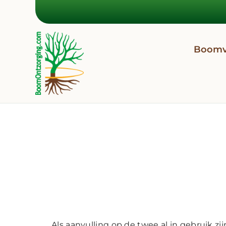
Boomv
Nieuwe r
veldcom
Als aanvulling op de twee al in gebruik 