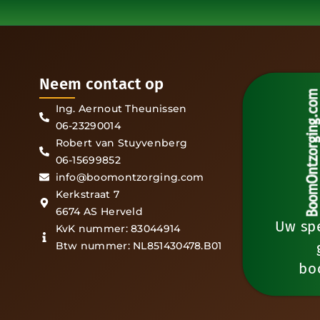
Neem contact op
Ing. Aernout Theunissen
06-23290014
Robert van Stuyvenberg
06-15699852
info@boomontzorging.com
Kerkstraat 7
6674 AS Herveld
Uw spe
KvK nummer: 83044914
Btw nummer: NL851430478.B01
bo