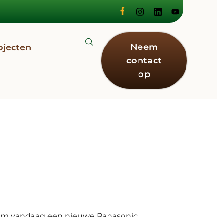
Neem
ojecten
contact
op
om
vandaag een nieuwe Panasonic