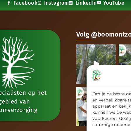
Facebook
Instagram
LinkedIn
YouTube
Volg @boomontzor
cialisten op het
Om je de beste ge
en vergelijkbare 
gebied van
apparaat en bekijk
omverzorging
kunnen we de web
voorkeuren. Geef 
sommige onderdel