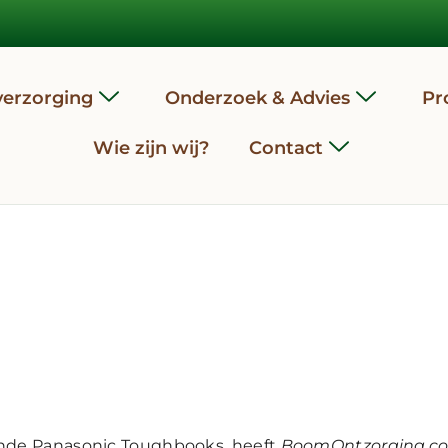
erzorging
Onderzoek & Advies
Pr
Wie zijn wij?
Contact
obuuste
puter
zijnde Panasonic Toughbooks, heeft
BoomOntzorging.c