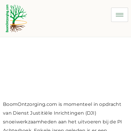
Uitvoering van
snoeiwerkzaamheden op
basis van
boombeheerplan
BoomOntzorging.com is momenteel in opdracht
van Dienst Justitiële Inrichtingen (DJI)
snoeiwerkzaamheden aan het uitvoeren bij de PI
Achterhoek. Enkele jaren geleden is er een